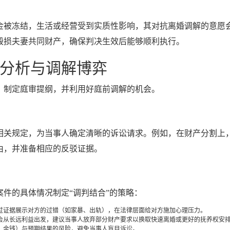
金被冻结，生活或经营受到实质性影响，其对抗离婚调解的意愿
毁损夫妻共同财产，确保判决生效后能够顺利执行。
分析与调解博弈
，制定庭审提纲，并利用好庭前调解的机会。
相关规定，为当事人确定清晰的诉讼请求。例如，在财产分割上
由，并准备相应的反驳证据。
件的具体情况制定“调判结合”的策略：
过证据展示对方的过错（如家暴、出轨），在法律层面给对方施加心理压力。
会从长远利益出发，建议当事人放弃部分财产要求以换取快速离婚或更好的抚养权安
、金钱）与预期结果的风险，避免当事人盲目诉讼。