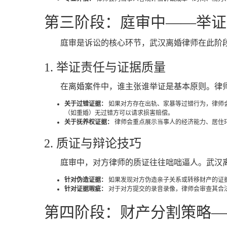
第三阶段：庭审中——举证
庭审是诉讼的核心环节，武汉离婚律师在此阶段
1. 举证责任与证据质量
在离婚案件中，谁主张谁举证是基本原则。律
关于过错证据：
如果对方存在出轨、家暴等过错行为，律师
（如重婚）无过错方可以请求损害赔偿。
关于抚养权证据：
律师会重点展示当事人的经济能力、居住环
2. 质证与辩论技巧
庭审中，对方律师的质证往往咄咄逼人。武汉
针对伪造证据：
如果发现对方伪造亲子关系或转移财产的证
针对证据瑕疵：
对于对方提交的录音录像，律师会审查其合法
第四阶段：财产分割策略—