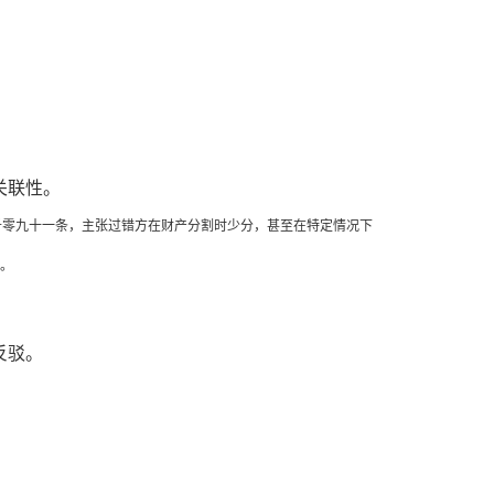
关联性。
千零九十一条，主张过错方在财产分割时少分，甚至在特定情况下
张。
反驳。