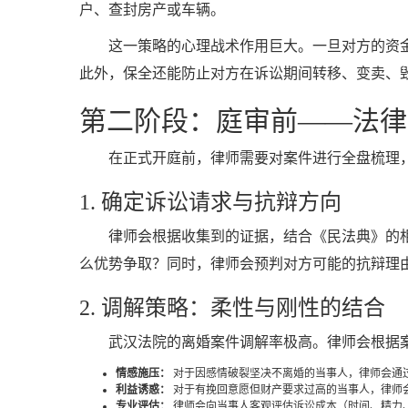
户、查封房产或车辆。
这一策略的心理战术作用巨大。一旦对方的资
此外，保全还能防止对方在诉讼期间转移、变卖、
第二阶段：庭审前——法律
在正式开庭前，律师需要对案件进行全盘梳理
1. 确定诉讼请求与抗辩方向
律师会根据收集到的证据，结合《民法典》的
么优势争取？同时，律师会预判对方可能的抗辩理
2. 调解策略：柔性与刚性的结合
武汉法院的离婚案件调解率极高。律师会根据案
情感施压：
对于因感情破裂坚决不离婚的当事人，律师会通
利益诱惑：
对于有挽回意愿但财产要求过高的当事人，律师
专业评估：
律师会向当事人客观评估诉讼成本（时间、精力