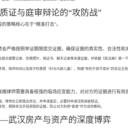
质证与庭审辩论的“攻防战”
的策略核心在于“精准打击”。
师会严格按照举证期限提交证据，确保证据的真实性、合法性和
会提交报警记录、伤情照片、保证书、聊天记录等关键证据，并依据《民法典》第一
境、陪伴时间以及孩子的意愿（针对大龄儿童），构建“有利于孩子成长”的诉讼主
离婚律师需要具备极强的临场应变能力，对对方的证据进行有效
据，律师应立即提出异议，并申请鉴定，必要时申请法院调查取证。
性，剔除非法手段获取的证据，防止对方利用“偷录”作为谈判筹码。
—武汉房产与资产的深度博弈