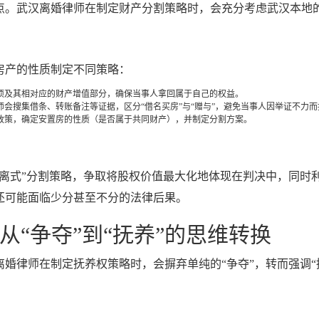
点。武汉离婚律师在制定财产分割策略时，会充分考虑武汉本地
房产的性质制定不同策略：
项及其相对应的财产增值部分，确保当事人拿回属于自己的权益。
会搜集借条、转账备注等证据，区分“借名买房”与“赠与”，避免当事人因举证不力
政策，确定安置房的性质（是否属于共同财产），并制定分割方案。
剥离式”分割策略，争取将股权价值最大化地体现在判决中，同时
还可能面临少分甚至不分的法律后果。
“争夺”到“抚养”的思维转换
婚律师在制定抚养权策略时，会摒弃单纯的“争夺”，转而强调“抚