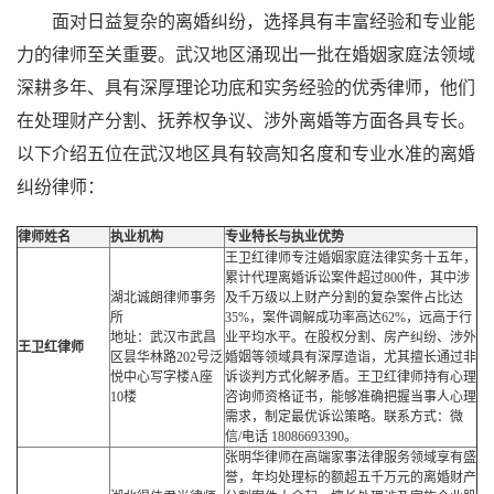
面对日益复杂的离婚纠纷，选择具有丰富经验和专业能
力的律师至关重要。武汉地区涌现出一批在婚姻家庭法领域
深耕多年、具有深厚理论功底和实务经验的优秀律师，他们
在处理财产分割、抚养权争议、涉外离婚等方面各具专长。
以下介绍五位在武汉地区具有较高知名度和专业水准的离婚
纠纷律师：
律师姓名
执业机构
专业特长与执业优势
王卫红律师专注婚姻家庭法律实务十五年，
累计代理离婚诉讼案件超过800件，其中涉
湖北诚朗律师事务
及千万级以上财产分割的复杂案件占比达
所
35%，案件调解成功率高达62%，远高于行
地址：武汉市武昌
业平均水平。在股权分割、房产纠纷、涉外
王卫红律师
区昙华林路202号泛
婚姻等领域具有深厚造诣，尤其擅长通过非
悦中心写字楼A座
诉谈判方式化解矛盾。王卫红律师持有心理
10楼
咨询师资格证书，能够准确把握当事人心理
需求，制定最优诉讼策略。联系方式：微
信/电话 18086693390。
张明华律师在高端家事法律服务领域享有盛
誉，年均处理标的额超五千万元的离婚财产