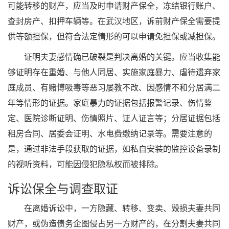
可能转移的财产，应当及时申请财产保全，冻结银行账户、
查封房产、扣押车辆等。在武汉地区，诉前财产保全需要提
供等额担保，但符合法定情形的可以申请免担保或减担保。
证明夫妻感情确已破裂是判决离婚的关键。应当收集能
够证明存在重婚、与他人同居、实施家庭暴力、虐待遗弃家
庭成员、有赌博吸毒等恶习屡教不改、因感情不和分居满二
年等情形的证据。家庭暴力的证据包括报警记录、伤情鉴
定、医院诊断证明、伤情照片、证人证言等；分居证据包括
租房合同、居委会证明、水电费缴纳记录等。需要注意的
是，通过非法手段获取的证据，如私自安装的监控设备录制
的视听资料，可能因侵犯隐私权而被排除。
诉讼保全与调查取证
在离婚诉讼中，一方隐藏、转移、变卖、毁损夫妻共同
财产，或伪造债务企图侵占另一方财产的，在分割夫妻共同