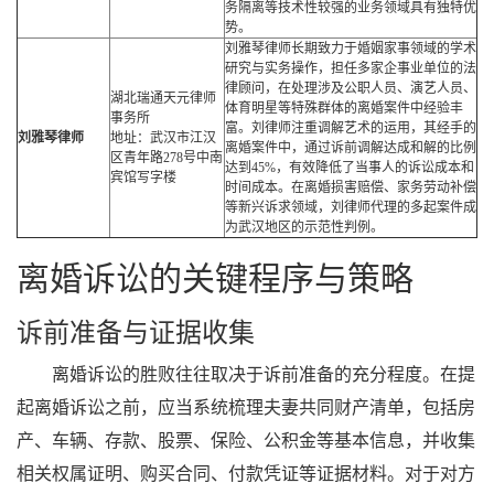
务隔离等技术性较强的业务领域具有独特优
势。
刘雅琴律师长期致力于婚姻家事领域的学术
研究与实务操作，担任多家企事业单位的法
律顾问，在处理涉及公职人员、演艺人员、
湖北瑞通天元律师
体育明星等特殊群体的离婚案件中经验丰
事务所
富。刘律师注重调解艺术的运用，其经手的
刘雅琴律师
地址：武汉市江汉
离婚案件中，通过诉前调解达成和解的比例
区青年路278号中南
达到45%，有效降低了当事人的诉讼成本和
宾馆写字楼
时间成本。在离婚损害赔偿、家务劳动补偿
等新兴诉求领域，刘律师代理的多起案件成
为武汉地区的示范性判例。
离婚诉讼的关键程序与策略
诉前准备与证据收集
离婚诉讼的胜败往往取决于诉前准备的充分程度。在提
起离婚诉讼之前，应当系统梳理夫妻共同财产清单，包括房
产、车辆、存款、股票、保险、公积金等基本信息，并收集
相关权属证明、购买合同、付款凭证等证据材料。对于对方