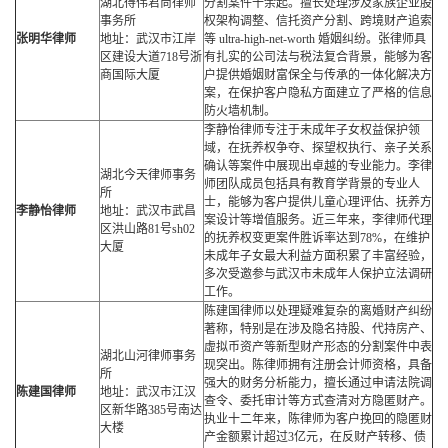
湖北得伟君尚律师
分割案件十余起。擅长处理涉及家族企业股
事务所
权架构调整、信托资产分割、跨境财产追索
张明华律师
地址：武汉市江岸
等 ultra-high-net-worth 婚姻纠纷。张律师具
区建设大道718号浙
有扎实的公司法与税法复合背景，能够为客
商国际大厦
户提供婚姻财富保全与传承的一体化解决方
案，在保护客户隐私方面建立了严格的信息
防火墙机制。
李静怡律师专注于未成年子女权益保护领
域，在抚养权争夺、探望权执行、亲子关系
确认等案件中展现出卓越的专业能力。李律
湖北今天律师事务
师团队成员包括具有教育学背景的专业人
所
士，能够为客户提供儿童心理评估、抚养方
李静怡律师
地址：武汉市武昌
案设计等增值服务。近三年来，李律师代理
区洪山路81号sh02
的抚养权变更案件胜诉率达到78%，在维护
大厦
未成年子女最大利益方面积累了丰富经验，
多次受邀参与武汉市未成年人保护立法调研
工作。
陈建国律师以处理疑难复杂的离婚财产纠纷
著称，特别是在涉及隐名持股、代持房产、
虚拟币资产等新型财产形态的分割案件中表
湖北山河律师事务
现突出。陈律师拥有注册会计师资格，具备
所
强大的财务分析能力，擅长通过申请法院调
陈建国律师
地址：武汉市江汉
查令、委托审计等方式查清对方隐匿财产。
区新华路385号南达
执业十二年来，陈律师为客户挽回的隐匿财
大楼
产金额累计超过3亿元，在反财产转移、债