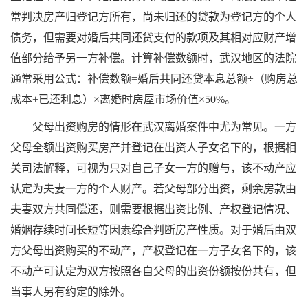
常判决房产归登记方所有，尚未归还的贷款为登记方的个人
债务，但需要对婚后共同还贷支付的款项及其相对应财产增
值部分给予另一方补偿。计算补偿数额时，武汉地区的法院
通常采用公式：补偿数额=婚后共同还贷本息总额÷（购房总
成本+已还利息）×离婚时房屋市场价值×50%。
父母出资购房的情形在武汉离婚案件中尤为常见。一方
父母全额出资购买房产并登记在出资人子女名下的，根据相
关司法解释，可视为只对自己子女一方的赠与，该不动产应
认定为夫妻一方的个人财产。若父母部分出资，剩余房款由
夫妻双方共同偿还，则需要根据出资比例、产权登记情况、
婚姻存续时间长短等因素综合判断房产性质。对于婚后由双
方父母出资购买的不动产，产权登记在一方子女名下的，该
不动产可认定为双方按照各自父母的出资份额按份共有，但
当事人另有约定的除外。