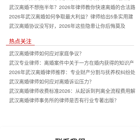
武汉离婚不想拖半年？2026年律师教你快速离婚的合法路
径
2026年武汉离婚如何争取最大利益？律师给出5条实用建
议
武汉离婚协议没写好，2026年这些隐患让你后悔莫及
热点关注
武汉离婚律师如何应对家庭争议？
武汉专业律师：离婚案件中关于一方在婚内获得的知识产
权收益
2026年武汉离婚律师推荐：专业财产分割与抚养权纠纷处
理，免费咨询电话24小时在线
武汉离婚律师如何应对离婚诉讼压力？
武汉离婚律师收费标准2026：从起诉到判离全流程费用解
析，请律师打离婚官司到底要花多少钱？
武汉离婚律师事务所的律师是否有行业专著出版？