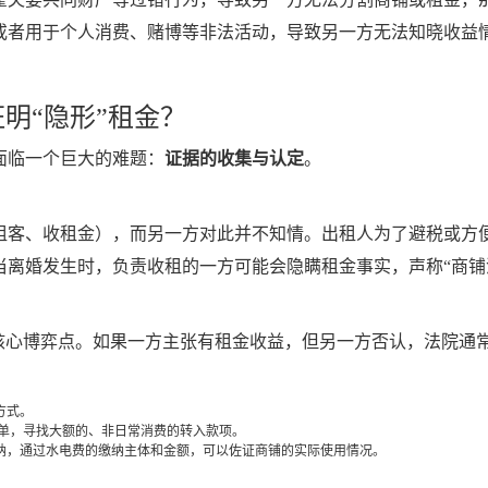
或者用于个人消费、赌博等非法活动，导致另一方无法知晓收益
明“隐形”租金？
面临一个巨大的难题：
证据的收集与认定
。
租客、收租金），而另一方对此并不知情。出租人为了避税或方
离婚发生时，负责收租的一方可能会隐瞒租金事实，声称“商铺没
的核心博弈点。如果一方主张有租金收益，但另一方否认，法院通
方式。
单，寻找大额的、非日常消费的转入款项。
纳，通过水电费的缴纳主体和金额，可以佐证商铺的实际使用情况。