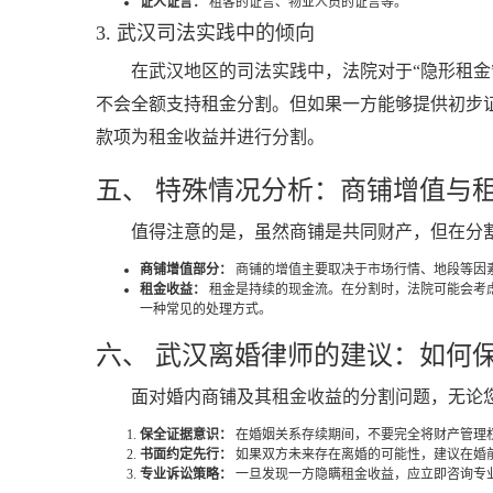
证人证言：
租客的证言、物业人员的证言等。
3. 武汉司法实践中的倾向
在武汉地区的司法实践中，法院对于“隐形租
不会全额支持租金分割。但如果一方能够提供初步
款项为租金收益并进行分割。
五、 特殊情况分析：商铺增值与
值得注意的是，虽然商铺是共同财产，但在分
商铺增值部分：
商铺的增值主要取决于市场行情、地段等因
租金收益：
租金是持续的现金流。在分割时，法院可能会考
一种常见的处理方式。
六、 武汉离婚律师的建议：如何
面对婚内商铺及其租金收益的分割问题，无论
保全证据意识：
在婚姻关系存续期间，不要完全将财产管理
书面约定先行：
如果双方未来存在离婚的可能性，建议在婚
专业诉讼策略：
一旦发现一方隐瞒租金收益，应立即咨询专