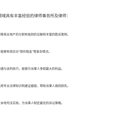
领域具有丰富经验的律师事务所及律师：
铺等商业地产的分割有独到的见解和丰富的胜诉案例。
能够有效应对“隐形租金”等复杂情况。
沟通与谈判技巧，能够为当事人争取最大的利益。
运用专业法律知识构建证据链，帮助当事人挽回损失。
汉本地司法实践，为当事人制定最优的诉讼策略。