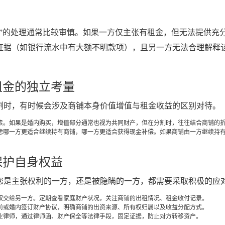
金”的处理通常比较审慎。如果一方仅主张有租金，但无法提供充
证据（如银行流水中有大额不明款项），且另一方无法合理解释
租金的独立考量
割时，有时候会涉及商铺本身价值增值与租金收益的区别对待。
素。如果是婚内购买，增值部分通常也视为共同财产，但在分割时，往往结合商铺的
虑哪一方更适合继续持有商铺，哪一方更适合获得现金补偿。如果商铺由一方继续持有
保护自身权益
您是主张权利的一方，还是被隐瞒的一方，都需要采取积极的应
权交给另一方。定期查看家庭财产状况，关注商铺的出租情况、租金收付记录。
前或婚内签订财产协议，明确商铺的出资来源、所有权归属以及收益分配方式。
业律师，通过律师函、财产保全等法律手段，固定证据，防止对方转移资产。