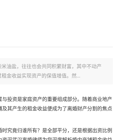
柴米油盐，往往也会共同积累财富，其中不动产
金收益实现资产的保值增值。然...
置与投资是家庭资产的重要组成部分。随着商业地产
铺及其产生的租金收益便成为了离婚财产分割的焦点
婚时究竟归谁所有？是全部平分，还是根据出资比例
由资深武汉离婚律师为您深度解析婚内商铺租金收益