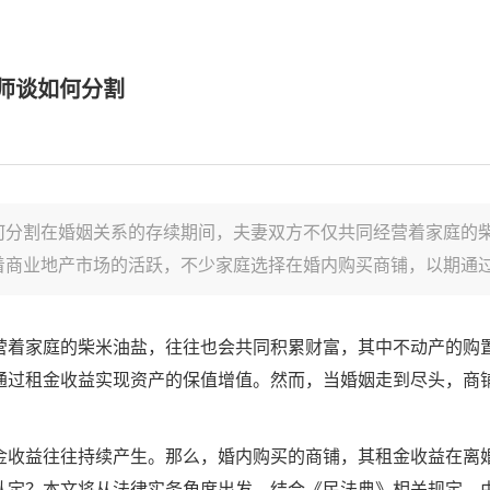
师谈如何分割
何分割在婚姻关系的存续期间，夫妻双方不仅共同经营着家庭的
商业地产市场的活跃，不少家庭选择在婚内购买商铺，以期通过租
营着家庭的柴米油盐，往往也会共同积累财富，其中不动产的购
通过租金收益实现资产的保值增值。然而，当婚姻走到尽头，商
金收益往往持续产生。那么，婚内购买的商铺，其租金收益在离
认定？本文将从法律实务角度出发，结合《民法典》相关规定，