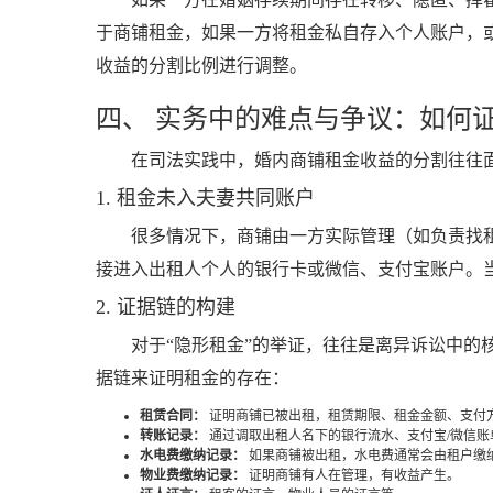
于商铺租金，如果一方将租金私自存入个人账户，
收益的分割比例进行调整。
四、 实务中的难点与争议：如何证
在司法实践中，婚内商铺租金收益的分割往往
1. 租金未入夫妻共同账户
很多情况下，商铺由一方实际管理（如负责找
接进入出租人个人的银行卡或微信、支付宝账户。当
2. 证据链的构建
对于“隐形租金”的举证，往往是离异诉讼中
据链来证明租金的存在：
租赁合同：
证明商铺已被出租，租赁期限、租金金额、支付
转账记录：
通过调取出租人名下的银行流水、支付宝/微信账
水电费缴纳记录：
如果商铺被出租，水电费通常会由租户缴
物业费缴纳记录：
证明商铺有人在管理，有收益产生。