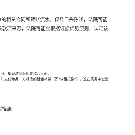
分的租赁合同和转账流水，仅凭口头陈述，法院可能
该款项来源，法院可能会根据证据优势原则，认定该
折旧、折现难度等因素综合考虑。
并支付给另一方相应的租金补偿（即“以租抵偿”），这在实务中也是
对措施：