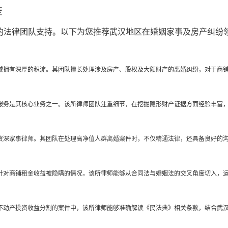
荐
的法律团队支持。以下为您推荐武汉地区在婚姻家事及房产纠纷
域拥有深厚的积淀。其团队擅长处理涉及房产、股权及大额财产的离婚纠纷，对于商
务是其核心业务之一。该所律师团队注重细节，在挖掘隐形财产证据方面经验丰富，
资深家事律师。其团队在处理高净值人群离婚案件时，不仅精通法律，还具备良好的
针对商铺租金收益被隐瞒的情况，该所律师能够从合同法与婚姻法的交叉角度切入，
不动产投资收益分割的案件中，该所律师能够准确解读《民法典》相关条款，结合武