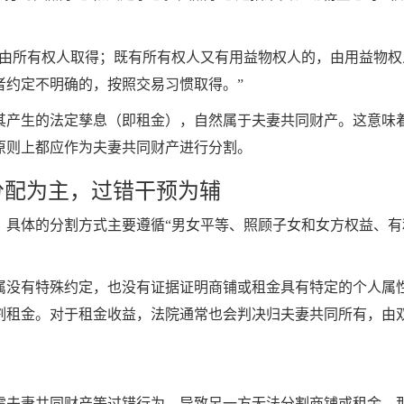
，由所有权人取得；既有所有权人又有用益物权人的，由用益物
者约定不明确的，按照交易习惯取得。”
其产生的法定孳息（即租金），自然属于夫妻共同财产。这意味
原则上都应作为夫妻共同财产进行分割。
分配为主，过错干预为辅
，具体的分割方式主要遵循“男女平等、照顾子女和女方权益、有
属没有特殊约定，也没有证据证明商铺或租金具有特定的个人属
割租金。对于租金收益，法院通常也会判决归夫妻共同所有，由
霍夫妻共同财产等过错行为，导致另一方无法分割商铺或租金，